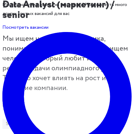
Data Analyst (маркетинг) /
Мы уже нашли человека на это место! Но у нас есть много
senior
других крутых вакансий для вас
Посмотреть вакансии
Мы ищем не просто аналитика,
понимающего в маркетинге. Мы ищем
человека, который любит и хочет
решать задачи олимпиадного уровня.
Того, кто хочет влиять на рост и
развитие компании.
Уровень
Senior