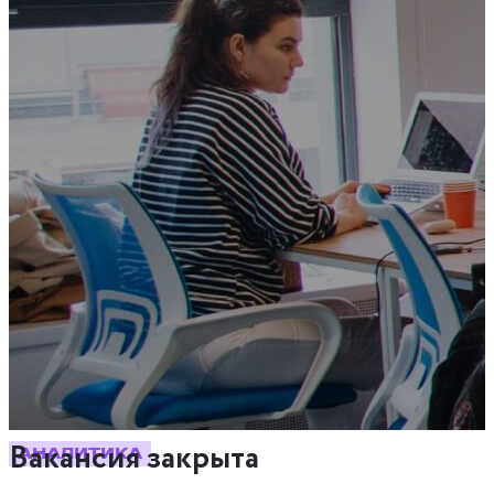
Вакансия закрыта
АНАЛИТИКА