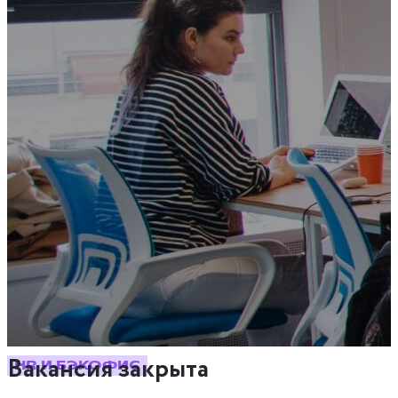
Вакансия закрыта
HR И БЭКОФИС