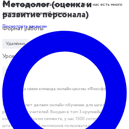
Методолог (оценка и
Мы уже нашли человека на это место! Но у нас есть много
развитие персонала)
других крутых вакансий для вас
Посмотреть вакансии
Формат работы
Удалённо
Уровень
Middle
Привет! На связи команда онлайн-школы «Фоксфорд».
Мы уже 16 лет делаем онлайн-обучение для школьников, их
родителей и учителей. Входим в топ-3 крупнейших EdTech-
компаний в детском сегменте, у нас 1500 сотрудников в
штате и больше 10 миллионов пользователей. Но самое