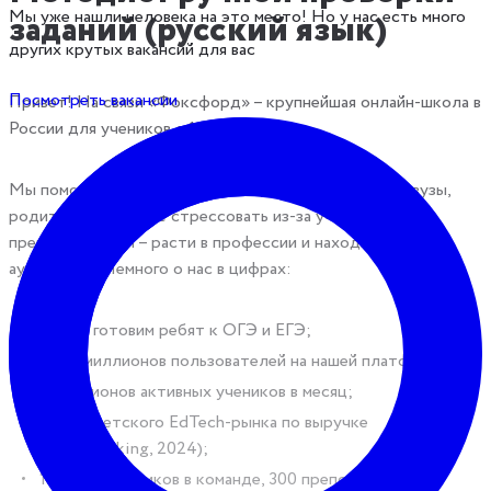
Мы уже нашли человека на это место! Но у нас есть много
заданий (русский язык)
других крутых вакансий для вас
Посмотреть вакансии
Привет! На связи «Фоксфорд» – крупнейшая онлайн-школа в
России для учеников с 1 по 11 класс.
Мы помогаем детям улучшать оценки и поступать в вузы,
родителям – меньше стрессовать из-за учёбы, а
преподавателям – расти в профессии и находить свою
аудиторию. Немного о нас в цифрах:
16 лет готовим ребят к ОГЭ и ЕГЭ;
12,5+ миллионов пользователей на нашей платформе;
5 миллионов активных учеников в месяц;
лидер детского EdTech-рынка по выручке
(SmartRanking, 2024);
1300 сотрудников в команде, 300 преподавателей и