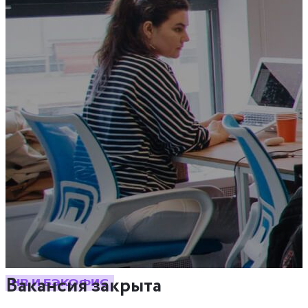
Вакансия закрыта
HR И БЭКОФИС