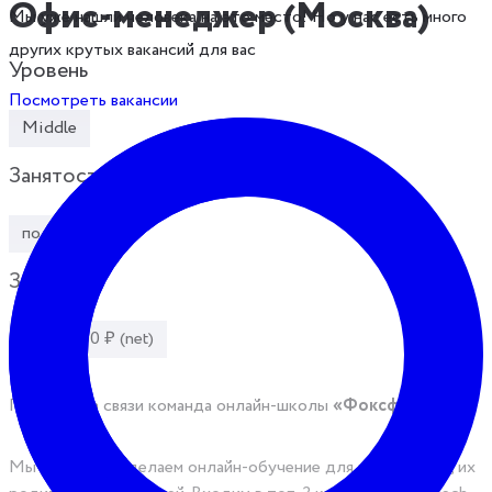
Офис-менеджер (Москва)
Мы уже нашли человека на это место! Но у нас есть много
других крутых вакансий для вас
Уровень
Посмотреть вакансии
Middle
Занятость
полная
Зарплата
до 75 000 ₽ (net)
Привет! На связи команда онлайн-школы
«Фоксфорд».
Мы уже 15 лет делаем онлайн-обучение для школьников, их