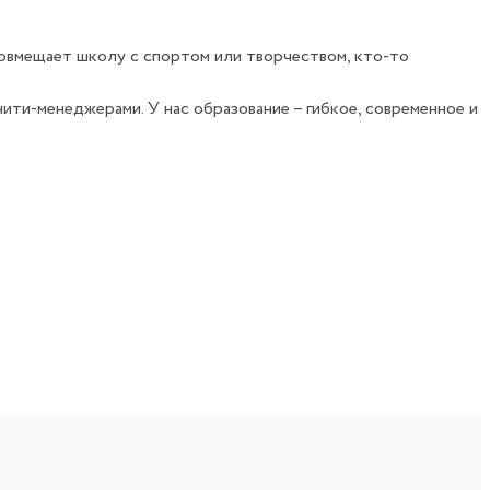
совмещает школу с спортом или творчеством, кто-то
ити-менеджерами. У нас образование – гибкое, современное и
дератор.
нтакта и атмосфера ближе к офлайн-школе.