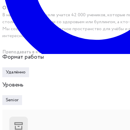
О проекте
В нашей Домашней школе учатся 42 000 учеников, которые п
столкнулся с проблемами со здоровьем или буллингом, а кт
Мы создаём для них комфортное пространство для учёбы и ра
интересное.
Преподавать в «Фоксфорде» можно в двух форматах
Формат работы
Вебинарный формат — занятия в прямом эфире на нашей платф
Удалённо
Мини-классы — уроки в группах по 15–17 человек, с возможн
Загрузка...
Показать закрытую вакансию
Уровень
Сейчас ищем преподавателя английского для 5–9 классов в
Senior
Расписание (4 ак. часов в неделю
Вторник с 09:00 до 11:00
Среда с 10:00 до 12:00