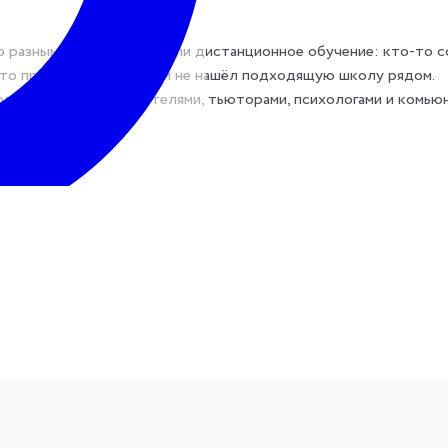
о разным причинам выбрали дистанционное обучение: кто-то 
о-то просто переехал или не нашёл подходящую школу рядом.
звития: с преподавателями, тьюторами, психологами и комьюн
орме с аудиторией от 30 до 100 учеников. В чате помогает мо
остью общаться устно с видеосвязью. Здесь больше личного ко
 мини-классы.
)