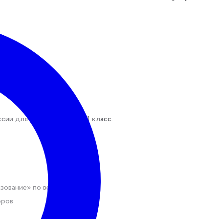
и для учеников с 1 по 11 класс.
ование» по версии hh.ru
оров