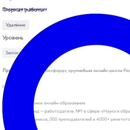
Посмотреть вакансии
Формат работы
Удалённо
Уровень
Senior
Привет!
👋 Мы — «Фоксфорд», крупнейшая онлайн-школа Росси
Немного о нас:
16 лет на рынке онлайн-образования
3 года подряд — работодатель №1 в сфере «Наука и образ
1300 сотрудников, 300 преподавателей и 4000+ репетит