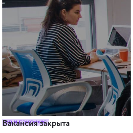
Вакансия закрыта
HR И БЭКОФИС