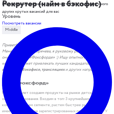
Рекрутер (найм в бэкофис)
Мы уже нашли человека на это место! Но у нас есть много
других крутых вакансий для вас
Уровень
Посмотреть вакансии
Middle
Привет!
Меня зовут Даша Горячева, я руковожу рекрутингом в
онлайн-школе «Фоксфорде» :) Ищу опытного рекрутера,
который сможет привлекать лучших кандидатов на
вакансии в бэкофисе, трансляциях
и других направлениях.
Про «Фоксфорд»
Мы уже 15 лет создаем продукты на рынке детского
онлайн-образования. Входим в топ-3 крупнейших EdTech-
компаний в своем сегменте, растем быстрее рынка и уже
имеем 10 миллионов зарегистрированных пользователей. У