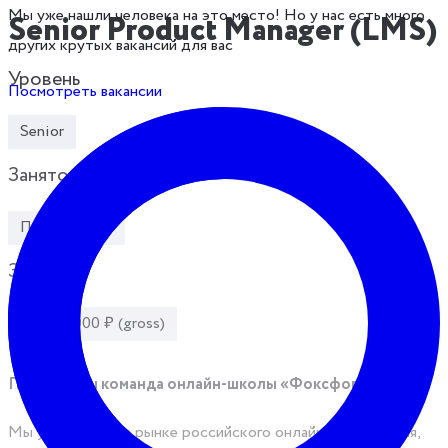
Мы уже нашли человека на это место! Но у нас есть много
Senior Product Manager (LMS)
других крутых вакансий для вас
Уровень
Посмотреть вакансии
Senior
Занятость
Полный день
Зарплата
до 230 000 ₽ (gross)
Привет! Мы команда онлайн-школы «Фоксфорд».
Мы уже 13 лет на рынке российского онлайн-образования,