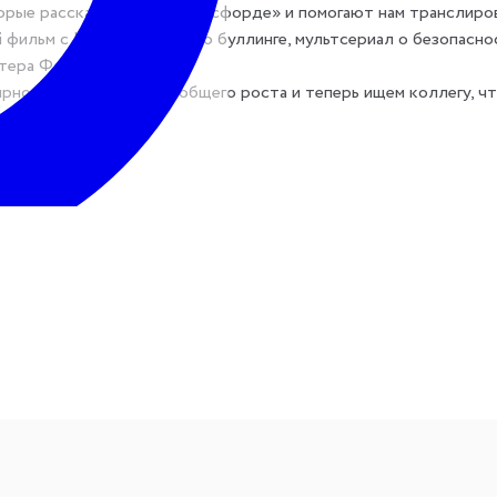
орые рассказывают о «Фоксфорде» и помогают нам транслиров
 фильм с Ксенией Cобчак о буллинге, мультсериал о безопасн
тера Фокса”.
рно опережаем темпы общего роста и теперь ищем коллегу, чт
и материалы для рекламных кампаний, лендингов и спецпроекто
оцессы, распределять задачи, следить за дедлайнами;
ёров, производить их оценку;
равления.