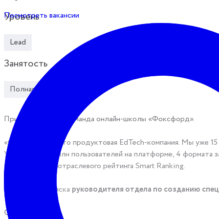
Посмотреть вакансии
Уровень
Lead
Занятость
Полная занятость
Привет! На связи команда онлайн-школы «Фоксфорд».
«Фоксфорд» — это продуктовая EdTech-компания. Мы уже 15 
У нас более 10 млн пользователей на платформе, 4 формата з
авторитетного отраслевого рейтинга Smart Ranking.
Сейчас мы в поиска ​​​​​​​
руководителя отдела по созданию спец
О команде: