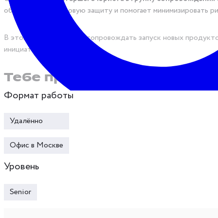
обеспечивает правовую защиту и помогает минимизировать ри
В этой роли ты будешь сопровождать запуск новых продуктов
инициативы «Фоксфорда».
Тебе предстоит:
Формат работы
сопровождать запуск новых продуктов и сервисов на всех
разрабатывать и адаптировать сетевые, партнерские и ли
Удалённо
создавать типовые формы и нормативные документы для 
Загрузка...
Показать закрытую вакансию
согласовывать и вносить изменения в закупочную докумен
Офис в Москве
контролировать соблюдение законодательства в области
Уровень
консультировать коллег и поддерживать академический б
Senior
Что для нас важно: