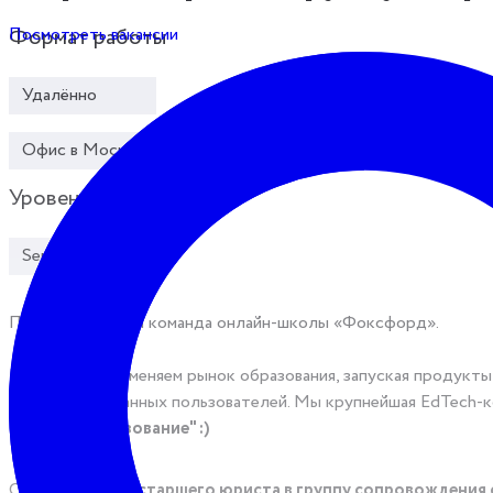
Посмотреть вакансии
Формат работы
Удалённо
Офис в Москве
Уровень
Senior
Привет! На связи команда онлайн-школы «Фоксфорд».
Мы уже 17 лет меняем рынок образования, запуская продукты
зарегистрированных пользователей. Мы крупнейшая EdTech-ком
"Наука и образование" :)
Сейчас мы ищем
старшего юриста в группу сопровождения