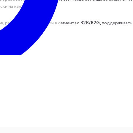
ски на каждом этапе.
, работать с партнерами в сегментах
B2B/B2G
, поддерживать
 этапах;
цензионные договоры, а также договоры оказания услуг;
новых продуктов, сервисов и процессов;
тацию, включая госзакупки;
 IT, интеллектуальной собственности, рекламы, персональных
лок и клиентскую вертикаль.