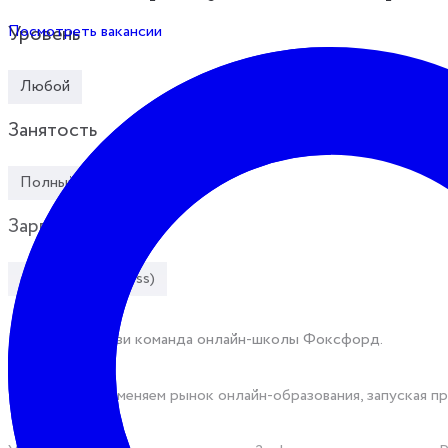
Посмотреть вакансии
Уровень
Любой
Занятость
Полный день
Зарплата
от 30 000 ₽ (gross)
Привет! На связи команда онлайн-школы Фоксфорд.
Мы уже 12 лет меняем рынок онлайн-образования, запуская п