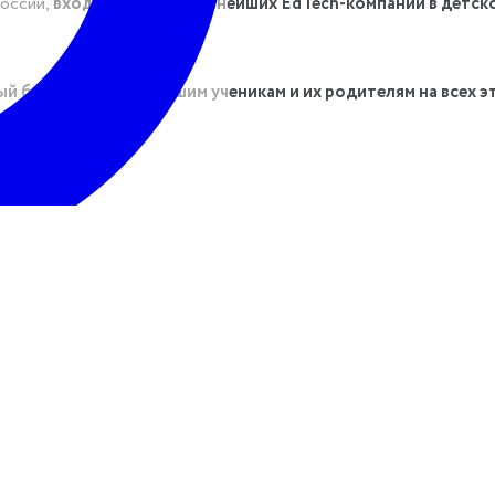
России,
входим в топ-3 крупнейших EdTech-компаний в детск
й будет помогать нашим ученикам и их родителям на всех эт
х отделов;
асс, подключать ему уроки и отвечать на его вопросы;
педами и другими специалистами школы;
ентов;
тельно всему научим :)