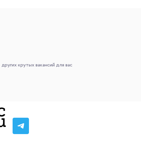
ориентированность;
ля;
е
:
 других крутых вакансий для вас
Pentium не подходят)
0 Гб
а напрямую к ПК или от 30 Мбит/сек при подключении через Wi
-значимом проекте;
лнение KPI (max KPI = 11500 рублей);