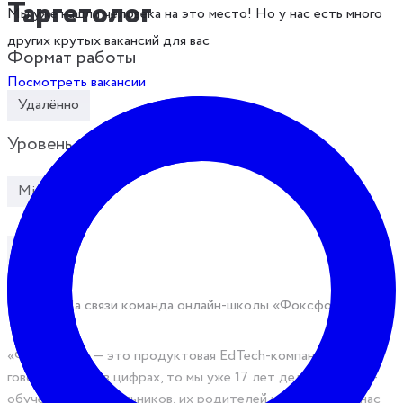
Таргетолог
Мы уже нашли человека на это место! Но у нас есть много
других крутых вакансий для вас
Формат работы
Посмотреть вакансии
Удалённо
Уровень
Middle
Senior
Привет! На связи команда онлайн-школы «Фоксфорд».
«Фоксфорд» — это продуктовая EdTech-компания. Если
говорить о нас в цифрах, то мы уже 17 лет делаем онлайн-
обучение для школьников, их родителей и учителей. У нас