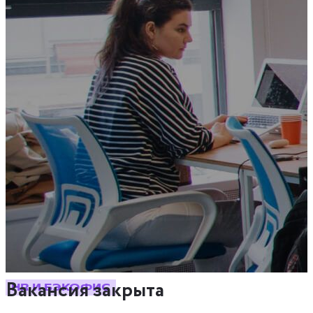
Вакансия закрыта
HR И БЭКОФИС