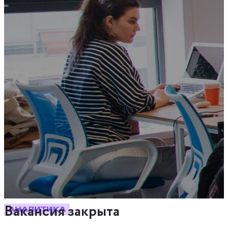
Вакансия закрыта
АНАЛИТИКА